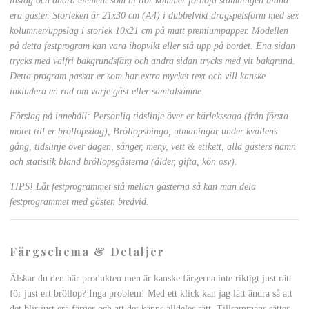
inslag och andra element som ni tror kommer förhöja stämningen bland
era gäster. Storleken är 21x30 cm (A4) i dubbelvikt dragspelsform med sex
kolumner/uppslag i storlek 10x21 cm på matt premiumpapper. Modellen
på detta festprogram kan vara ihopvikt eller stå upp på bordet. Ena sidan
trycks med valfri bakgrundsfärg och andra sidan trycks med vit bakgrund.
Detta program passar er som har extra mycket text och vill kanske
inkludera en rad om varje gäst eller samtalsämne.
Förslag på innehåll: Personlig tidslinje över er kärlekssaga (från första
mötet till er bröllopsdag), Bröllopsbingo, utmaningar under kvällens
gång, tidslinje över dagen, sånger, meny, vett & etikett, alla gästers namn
och statistik bland bröllopsgästerna (ålder, gifta, kön osv).
TIPS! Låt festprogrammet stå mellan gästerna så kan man dela
festprogrammet med gästen bredvid.
Färgschema & Detaljer
Älskar du den här produkten men är kanske färgerna inte riktigt just rätt
för just ert bröllop? Inga problem! Med ett klick kan jag lätt ändra så att
det blir just era färger och att det känns alldeles rätt. Tillsammans sätter