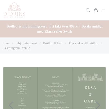
Bröllop & Inbjudningskort | Fri fakt över 899 kr | Betala smidigt
med Klarna eller Swish
Hem
/
Inbjudningskort
/
Bröllop & Fest
/
Trycksaker till bröllop
/
Festprogram "Venue"