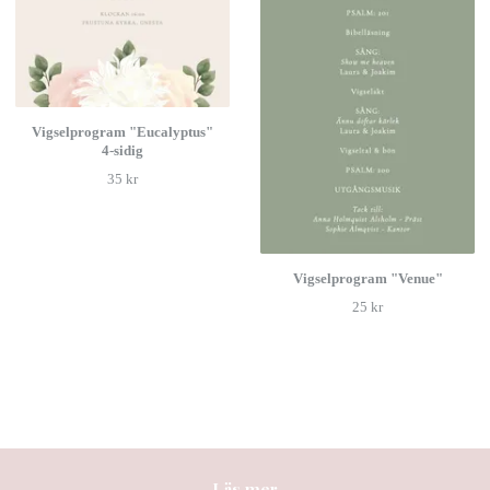
Vigselprogram "Eucalyptus"
4-sidig
35 kr
Vigselprogram "Venue"
25 kr
Läs mer