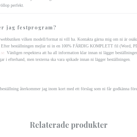
röllop perfekt.
er jag festprogram?
i webbutiken vilken modell/format ni vill ha. Kontakta gärna mig om ni är osäk
r. Efter beställningen mejlar ni in en 100% FÄRDIG KOMPLETT fil (Word, PDF
.se
.
Vänligen respektera att ha all information klar innan ni lägger beställningen
gar i efterhand, men texterna ska vara spikade innan ni lägger beställningen.
 beställning återkommer jag inom kort med ett förslag som ni får godkänna före
Relaterade produkter