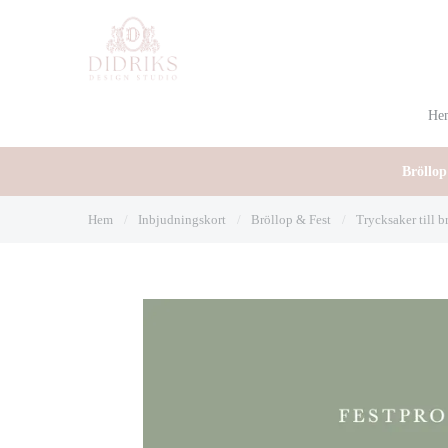
He
Bröllop
Hem
/
Inbjudningskort
/
Bröllop & Fest
/
Trycksaker till b