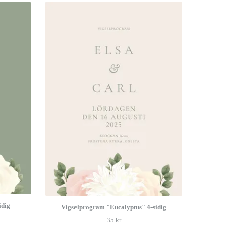
idig
Vigselprogram "Eucalyptus" 4-sidig
35 kr