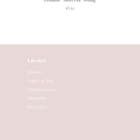
Festhäfte "Sweet Pea" 4-sidig
45 kr
Läs mer
Kontakt
Frågor & Svar
Integritetspolicy
Hållbarhet
Köpvillkor