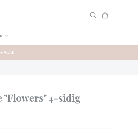
gn
er Swish
e "Flowers" 4-sidig