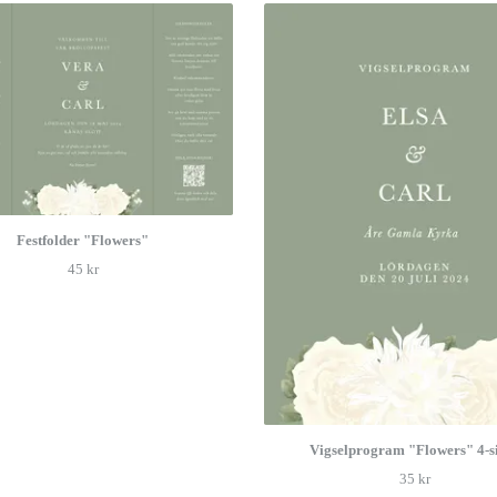
Festfolder "Flowers"
45 kr
Vigselprogram "Flowers" 4-s
35 kr