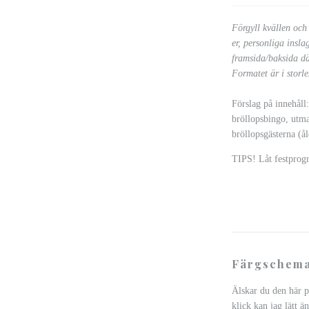
Förgyll kvällen och 
er, personliga insl
framsida/baksida dä
Formatet är i storl
Förslag på innehåll:
bröllopsbingo, utman
bröllopsgästerna (å
TIPS! Låt festprog
Färgschema
Älskar du den här p
klick kan jag lätt än