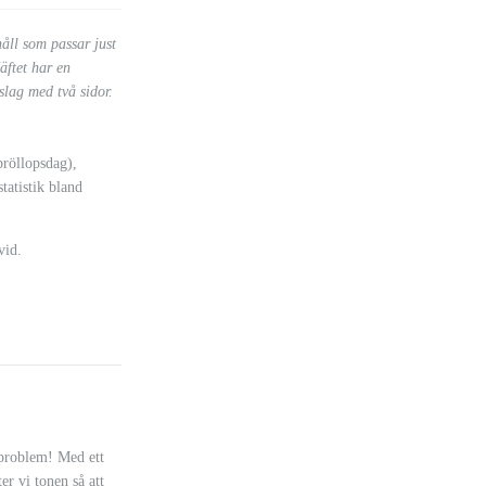
håll som passar just
äftet har en
slag med två sidor.
bröllopsdag),
tatistik bland
vid.
a problem! Med ett
ter vi tonen så att