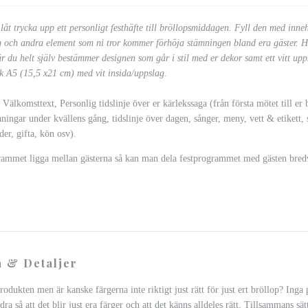
låt trycka upp ett personligt festhäfte till bröllopsmiddagen. Fyll den med inne
ag och andra element som ni tror kommer förhöja stämningen bland era gäster. H
r du helt själv bestämmer designen som går i stil med er dekor samt ett vitt upp
ek A5 (15,5 x21 cm) med vit insida/uppslag.
 Välkomsttext, Personlig tidslinje över er kärlekssaga (från första mötet till er 
ingar under kvällens gång, tidslinje över dagen, sånger, meny, vett & etikett, s
lder, gifta, kön osv).
rammet ligga mellan gästerna så kan man dela festprogrammet med gästen bred
 & Detaljer
rodukten men är kanske färgerna inte riktigt just rätt för just ert bröllop? Ing
dra så att det blir just era färger och att det känns alldeles rätt. Tillsammans sät