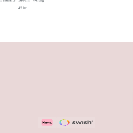
Festhäfte "Bloom" 4-sidig
45 kr