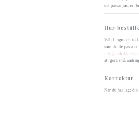
det passar just ert b
Hur beställ
Välj i lugn och ro 
som skulle passa e
info@didriksdesign
att göra små ändrin
Korrektur
När du har lagt din