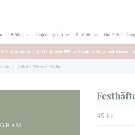
m
Bröllop
Inbjudningskort
Portfolio
Om Didriks Desi
 & Inbjudningskort | Fri fakt över 899 kr | Betala smidigt med Klarna ell
röllop
/
Festhäfte "Flowers" 4-sidig
Festhäft
45 kr