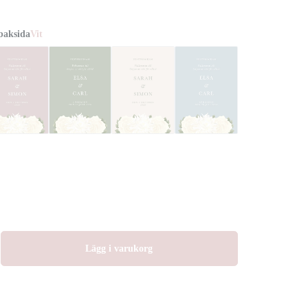
baksida
Vit
Lägg i varukorg