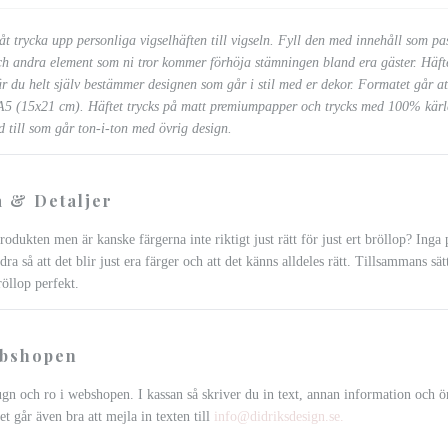
t trycka upp personliga vigselhäften till vigseln. Fyll den med innehåll som pas
ch andra element som ni tror kommer förhöja stämningen bland era gäster. Häft
r du helt själv bestämmer designen som går i stil med er dekor. Formatet går att
A5 (15x21 cm). Häftet trycks på matt premiumpapper och trycks med 100% kärlek
d till som går ton-i-ton med övrig design.
 & Detaljer
rodukten men är kanske färgerna inte riktigt just rätt för just ert bröllop? Ing
dra så att det blir just era färger och att det känns alldeles rätt. Tillsammans sät
röllop perfekt.
ebshopen
ugn och ro i webshopen. I kassan så skriver du in text, annan information och 
et går även bra att mejla in texten till
info@didriksdesign.se
.