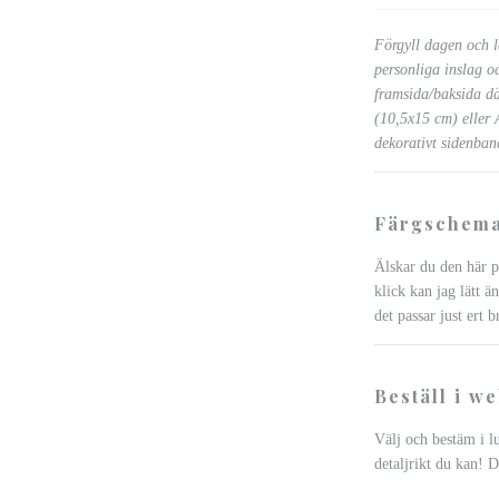
Förgyll dagen och lå
personliga inslag o
framsida/baksida dä
(10,5x15 cm) eller 
dekorativt sidenban
Färgschema
Älskar du den här p
klick kan jag lätt än
det passar just ert b
Beställ i w
Välj och bestäm i l
detaljrikt du kan! D