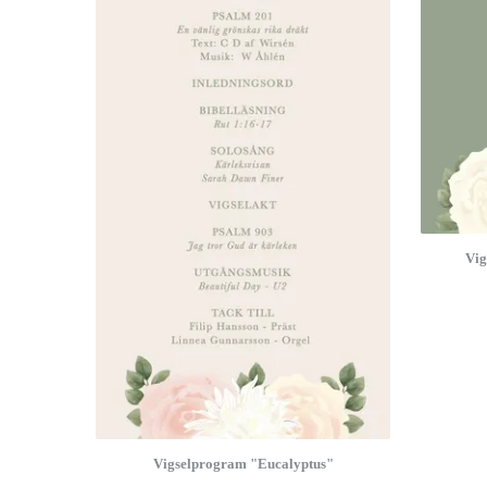
Vig
Vigselprogram "Eucalyptus"