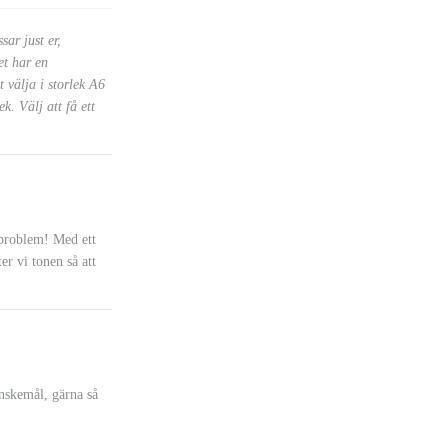
sar just er,
et har en
 välja i storlek A6
. Välj att få ett
a problem! Med ett
ter vi tonen så att
önskemål, gärna så