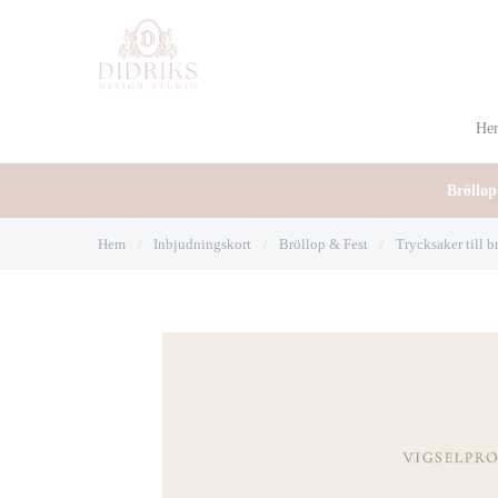
He
Bröllop
Hem
/
Inbjudningskort
/
Bröllop & Fest
/
Trycksaker till b