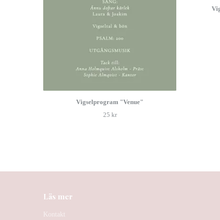
Vi
Vigselprogram "Venue"
25 kr
Läs mer
Kontakt