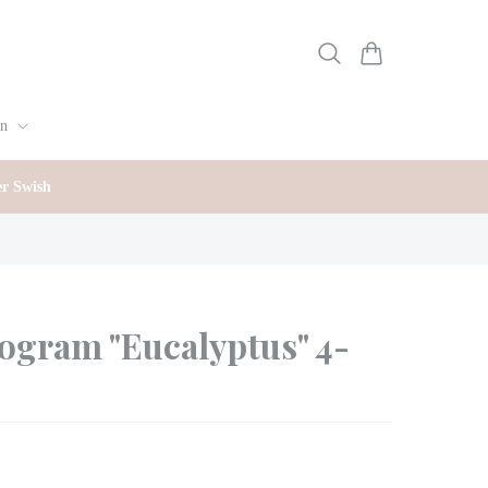
gn
er Swish
ogram "Eucalyptus" 4-