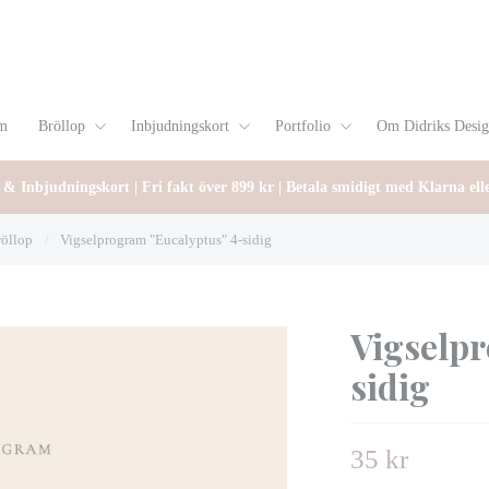
m
Bröllop
Inbjudningskort
Portfolio
Om Didriks Desi
 & Inbjudningskort | Fri fakt över 899 kr | Betala smidigt med Klarna ell
röllop
/
Vigselprogram "Eucalyptus" 4-sidig
Vigselpr
sidig
35 kr