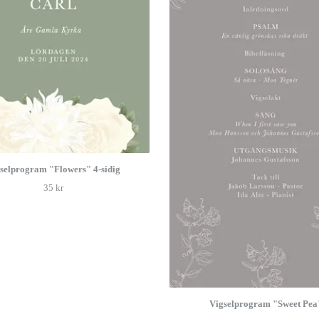
selprogram "Flowers" 4-sidig
35 kr
Vigselprogram "Sweet Pea