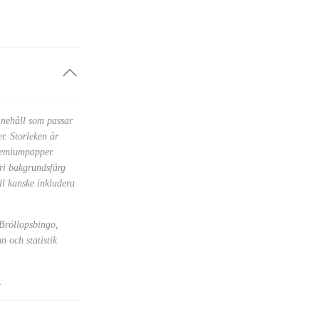
innehåll som passar
r. Storleken är
remiumpapper.
fri bakgrundsfärg
ll kanske inkludera
 Bröllopsbingo,
n och statistik
d.