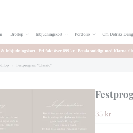
m
Bröllop
Inbjudningskort
Portfolio
Om Didriks Desi
 & Inbjudningskort | Fri fakt över 899 kr | Betala smidigt med Klarna ell
röllop
/
Festprogram "Classic"
Festprog
35 kr