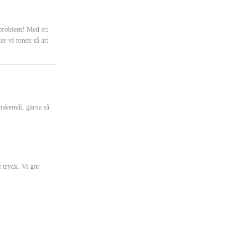
a problem! Med ett
ter vi tonen så att
önskemål, gärna så
 tryck. Vi gör