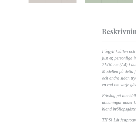
Beskrivni
Förgyll kvällen och
just er, personliga
21x30 cm (A4) i du
Modellen på detta f
och andra sidan try
en rad om varje gäs
Förslag på innehåll:
utmaningar under kvä
bland bröllopsgäster
TIPS! Låt festprog