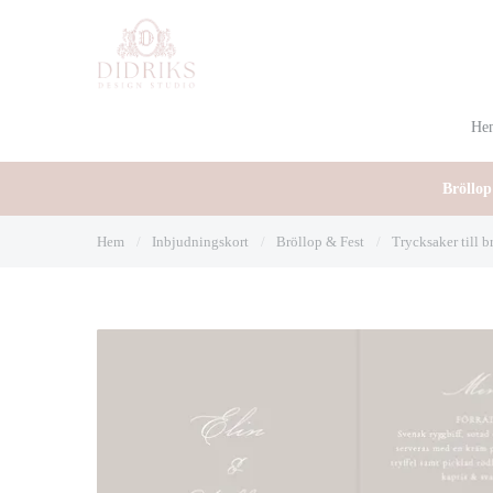
He
Bröllop
Hem
/
Inbjudningskort
/
Bröllop & Fest
/
Trycksaker till b