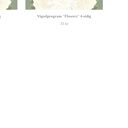
g
Vigselprogram "Flowers" 4-sidig
35 kr