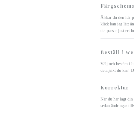
Färgschema
Älskar du den här p
klick kan jag lätt än
det passar just ert b
Beställ i w
Välj och bestäm i l
detaljrikt du kan! D
Korrektur
När du har lagt din
sedan ändringar till