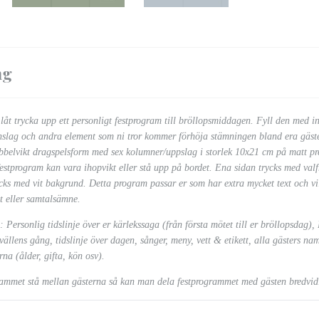
ng
 låt trycka upp ett personligt festprogram till bröllopsmiddagen. Fyll den med 
 inslag och andra element som ni tror kommer förhöja stämningen bland era gäste
bbelvikt dragspelsform med sex kolumner/uppslag i storlek 10x21 cm på matt p
estprogram kan vara ihopvikt eller stå upp på bordet. Ena sidan trycks med val
cks med vit bakgrund. Detta program passar er som har extra mycket text och vi
t eller samtalsämne.
 Personlig tidslinje över er kärlekssaga (från första mötet till er bröllopsdag),
llens gång, tidslinje över dagen, sånger, meny, vett & etikett, alla gästers nam
na (ålder, gifta, kön osv).
rammet stå mellan gästerna så kan man dela festprogrammet med gästen bredvi