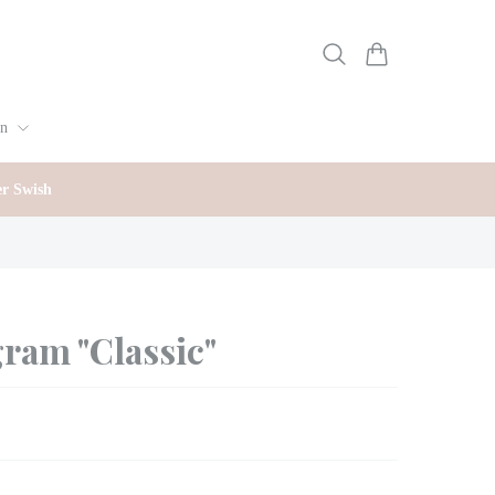
gn
er Swish
ram "Classic"