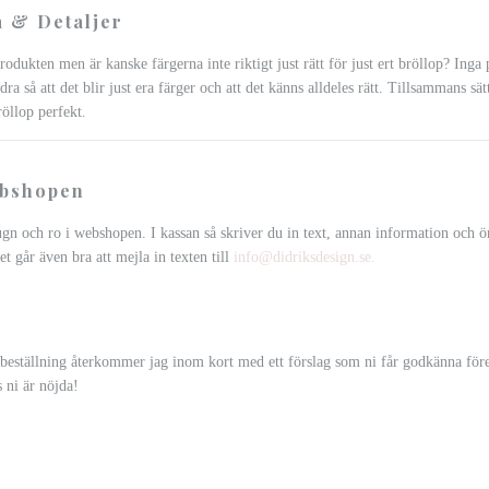
 & Detaljer
rodukten men är kanske färgerna inte riktigt just rätt för just ert bröllop? Ing
dra så att det blir just era färger och att det känns alldeles rätt. Tillsammans sät
röllop perfekt.
ebshopen
ugn och ro i webshopen. I kassan så skriver du in text, annan information och 
et går även bra att mejla in texten till
info@didriksdesign.se
.
 beställning återkommer jag inom kort med ett förslag som ni får godkänna före
s ni är nöjda!