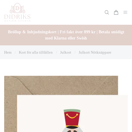
Bröllop & Inbjudningskort | Fri fakt över 899 kr | Betala smidigt
med Klarna eller Swish
Hem
/
Kort för alla tillfällen
/
Julkort
/
Julkort Nötknäppare