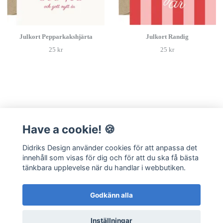
Julkort Pepparkakshjärta
Julkort Randig
25 kr
25 kr
Have a cookie! 🍪
Läs mer
Didriks Design använder cookies för att anpassa det
Kontakt
innehåll som visas för dig och för att du ska få bästa
Frågor & Svar
tänkbara upplevelse när du handlar i webbutiken.
Integritetspolicy
Hållbarhet
Godkänn alla
Köpvillkor
Inställningar