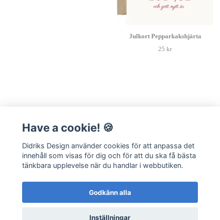
Julkort Pepparkakshjärta
25 kr
Have a cookie! 🍪
Läs mer
Didriks Design använder cookies för att anpassa det
Kontakt
innehåll som visas för dig och för att du ska få bästa
Frågor & Svar
tänkbara upplevelse när du handlar i webbutiken.
Integritetspolicy
Hållbarhet
Godkänn alla
Köpvillkor
Inställningar