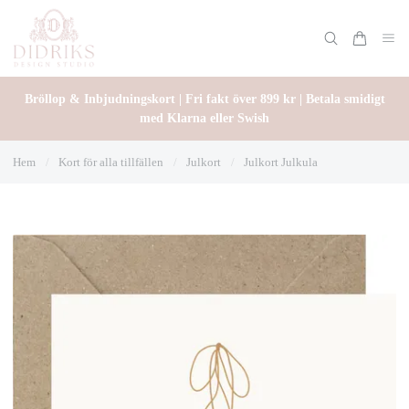
Bröllop & Inbjudningskort | Fri fakt över 899 kr | Betala smidigt
med Klarna eller Swish
Hem
/
Kort för alla tillfällen
/
Julkort
/
Julkort Julkula