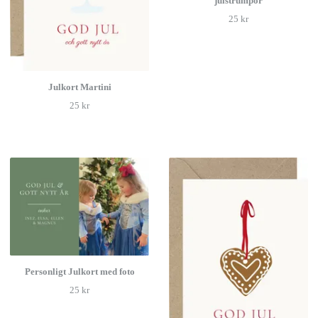
julstrumpor
25 kr
Julkort Martini
25 kr
Personligt Julkort med foto
25 kr