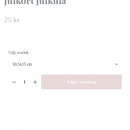
Julkort Julkula
25 kr
Välj storlek
Lägg i varukorg