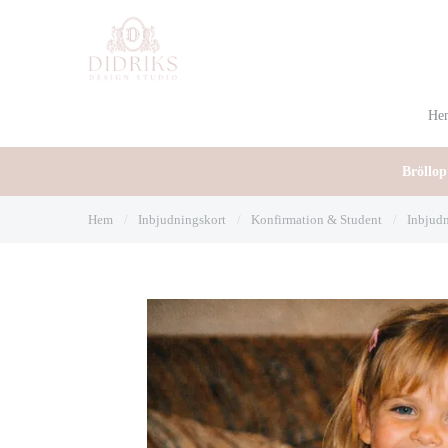
He
Bröllop
Hem
/
Inbjudningskort
/
Konfirmation & Student
/
Inbjudn