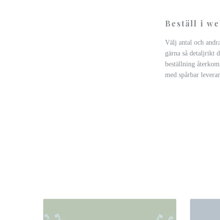
Beställ i w
Välj antal och andr
gärna så detaljrikt 
beställning återkom
med spårbar leveran