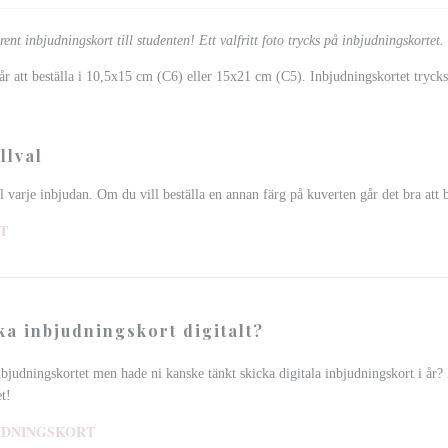
lrent inbjudningskort till studenten!
Ett valfritt foto trycks på inbjudningskortet.
år att beställa i 10,5x15 cm (C6) eller 15x21 cm (C5). Inbjudningskortet tryck
llval
ll varje inbjudan. Om du vill beställa en annan färg på kuverten går det bra att b
T
cka inbjudningskort digitalt?
nbjudningskortet men hade ni kanske tänkt skicka digitala inbjudningskort i år? 
et!
JUDNINGSKORT