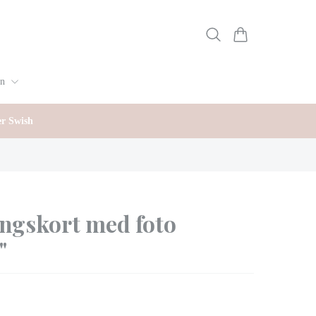
gn
er Swish
ngskort med foto
"