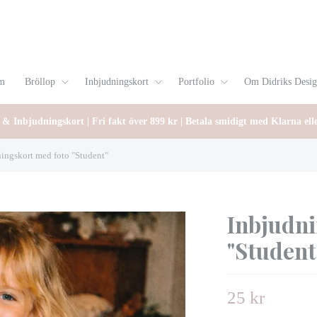
m
Bröllop
Inbjudningskort
Portfolio
Om Didriks Desi
 & Inbjudningskort | Fri fakt över 899 kr | Betala smidigt med Klarna ell
ingskort med foto "Student"
Inbjudni
"Student
25 kr