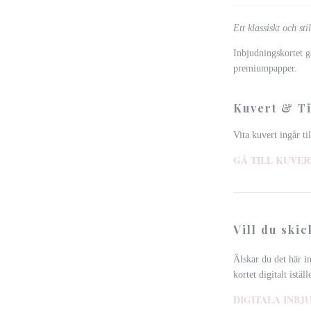
Ett klassiskt och sti
Inbjudningskortet g
premiumpapper.
Kuvert & Ti
Vita kuvert ingår ti
GÅ TILL KUVER
Vill du ski
Älskar du det här i
kortet digitalt iställ
DIGITALA INB