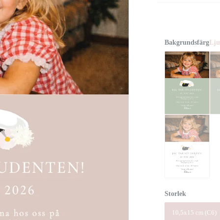
Bakgrundsfärg
Lju
Storlek
10,5x15 cm (C6)