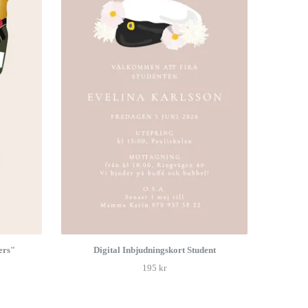
ers"
Digital Inbjudningskort Student
195 kr