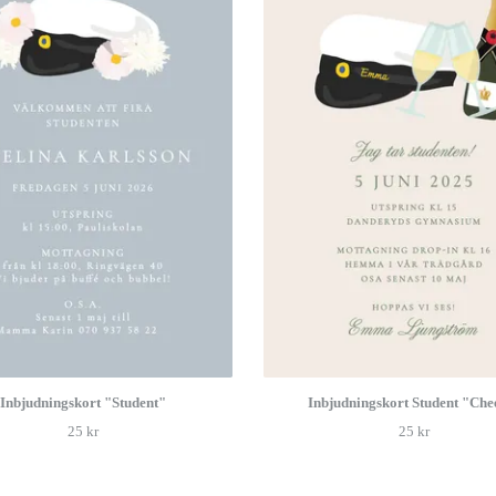
Inbjudningskort "Student"
Inbjudningskort Student "Che
25 kr
25 kr