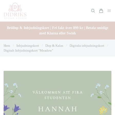
Bröllop & Inbjudningskort | Fri fakt över 899 kr | Betala smidigt
med Klarna eller Swish
Hem
/
Inbjudningskort
/
Dop & Kalas
/
Digitala inbjudningskort
/
Digitalt Inbjudningskort "Meadow"