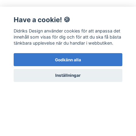
Have a cookie! 🍪
Läs mer
Didriks Design använder cookies för att anpassa det
Kontakt
innehåll som visas för dig och för att du ska få bästa
Frågor & Svar
tänkbara upplevelse när du handlar i webbutiken.
Integritetspolicy
Hållbarhet
Godkänn alla
Köpvillkor
Inställningar
© 2026 Didriks Design - Bröllop | Papper | Tryck