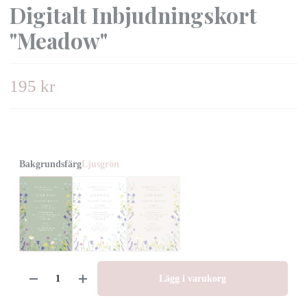
Digitalt Inbjudningskort
"Meadow"
195 kr
Bakgrundsfärg
Ljusgrön
Lägg i varukorg