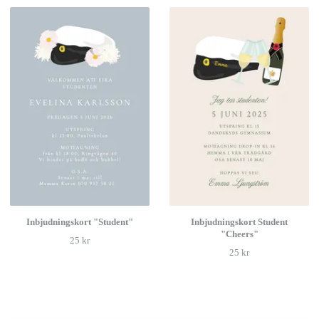
Inbjudningskort "Student"
Inbjudningskort Student
"Cheers"
25 kr
25 kr