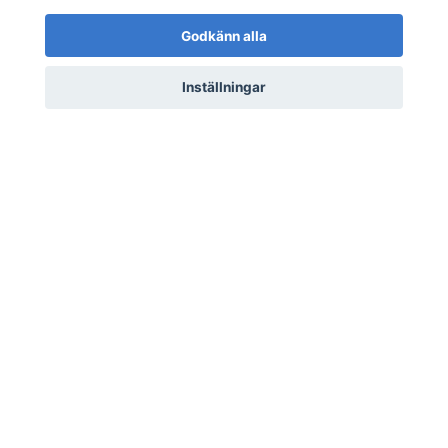
Vigselprogram "Venue"
25 kr
Godkänn alla
Inställningar
Läs mer
Kontakt
Frågor & Svar
Integritetspolicy
Hållbarhet
Köpvillkor