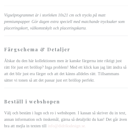
Vigselprogrammet
är i storleken 10x21 cm och trycks på matt
premiumpapper. Gör dagen extra speciell med matchande trycksaker som
placeringskort, välkomstskylt och placeringskarta.
Färgschema & Detaljer
Älskar du den här kollektionen men är kanske färgerna inte riktigt just
rätt för just ert bröllop? Inga problem! Med ett klick kan jag lätt ändra så
att det blir just era färger och att det känns alldeles rätt. Tillsammans
sätter vi tonen så att det passar just ert bröllop perfekt.
Beställ i webshopen
Välj och bestäm i lugn och ro i webshopen. I kassan så skriver du in text,
annan information och önskemål, gärna så detaljrikt du kan! Det går även
bra att mejla in texten till
info@didriksdesign.se
.