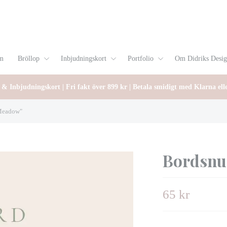
m
Bröllop
Inbjudningskort
Portfolio
Om Didriks Desi
 & Inbjudningskort | Fri fakt över 899 kr | Betala smidigt med Klarna ell
Meadow"
Bordsn
65 kr