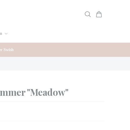
gn
er Swish
ummer "Meadow"