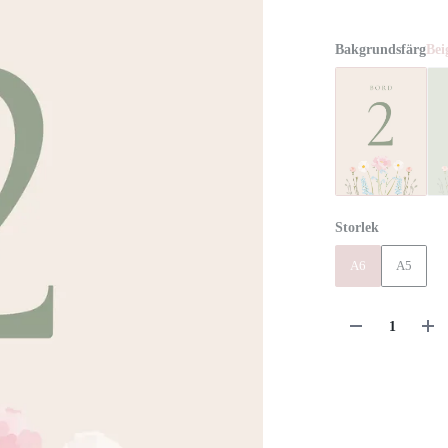
Bakgrundsfärg
Bei
Storlek
A6
A5