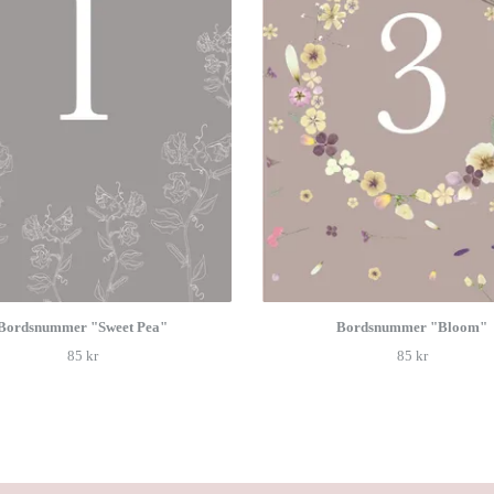
Bordsnummer "Sweet Pea"
Bordsnummer "Bloom"
85 kr
85 kr