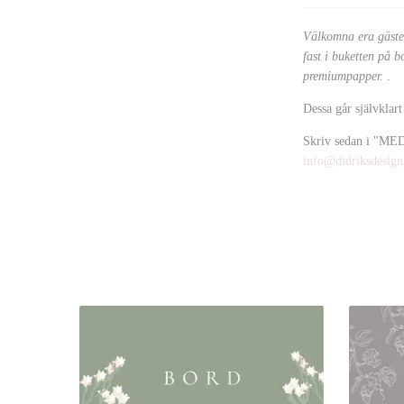
Välkomna era gäster
fast i buketten på 
premiumpapper.
.
Dessa går självklart
Skriv sedan i "MED
info@didriksdesign