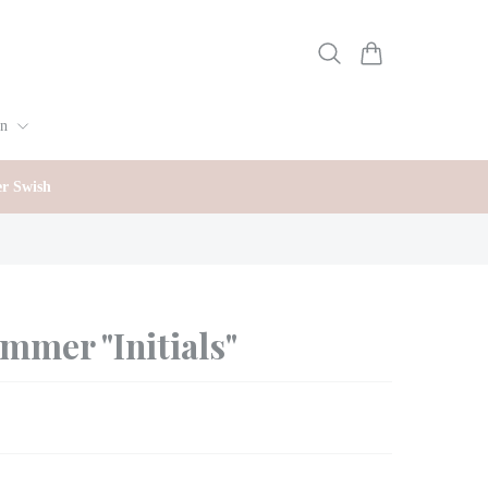
gn
er Swish
mer "Initials"