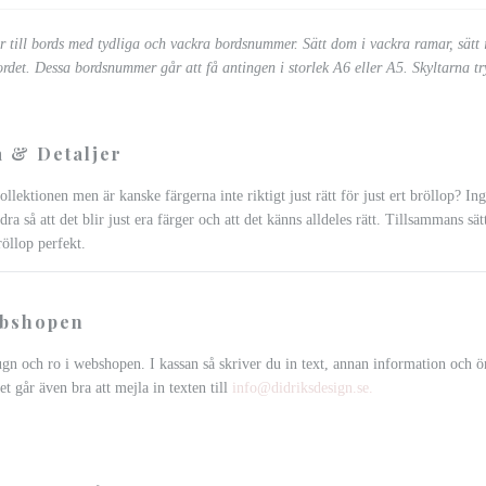
 till bords med tydliga och vackra bordsnummer. Sätt dom i vackra ramar, sätt i 
bordet. Dessa bordsnummer går att få antingen i storlek A6 eller A5. Skyltarna t
 & Detaljer
llektionen men är kanske färgerna inte riktigt just rätt för just ert bröllop? I
dra så att det blir just era färger och att det känns alldeles rätt. Tillsammans sät
röllop perfekt.
ebshopen
ugn och ro i webshopen. I kassan så skriver du in text, annan information och 
et går även bra att mejla in texten till
info@didriksdesign.se
.