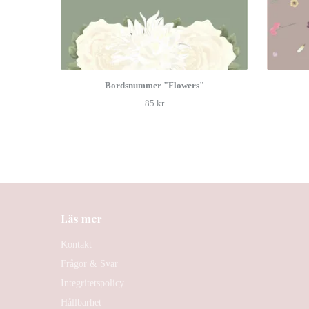
Bordsnummer "Flowers"
85 kr
Läs mer
Kontakt
Frågor & Svar
Integritetspolicy
Hållbarhet