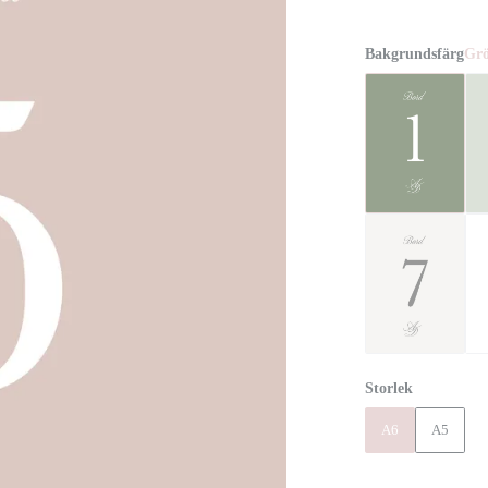
Bakgrundsfärg
Gr
Storlek
A6
A5