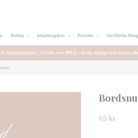
m
Bröllop
Inbjudningskort
Portfolio
Om Didriks Desi
 & Inbjudningskort | Fri fakt över 899 kr | Betala smidigt med Klarna ell
itials"
Bordsnum
65 kr