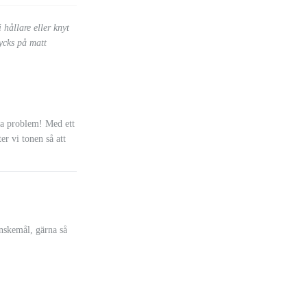
hållare eller knyt
rycks på matt
nga problem! Med ett
ter vi tonen så att
önskemål, gärna så