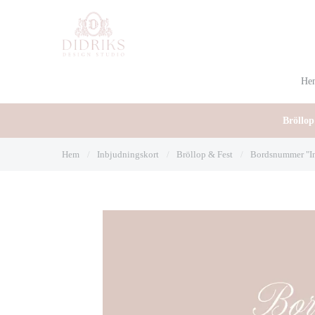
He
Bröllop
Hem
/
Inbjudningskort
/
Bröllop & Fest
/
Bordsnummer "In