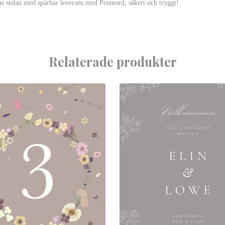
as sedan med spårbar leverans med Postnord, säkert och tryggt!
Relaterade produkter