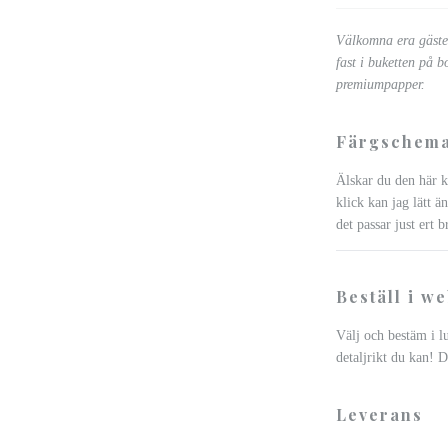
Välkomna era gäster
fast i buketten på 
premiumpapper.
Färgschema
Älskar du den här ko
klick kan jag lätt än
det passar just ert b
Beställ i w
Välj och bestäm i l
detaljrikt du kan! D
Leverans