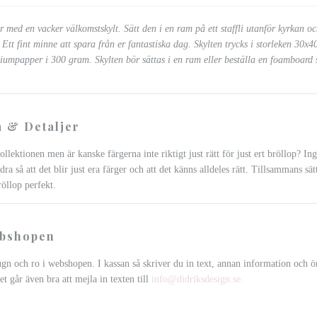
 med en vacker välkomstskylt. Sätt den i en ram på ett staffli utanför kyrkan oc
Ett fint minne att spara från er fantastiska dag.
Skylten trycks i storleken 30x4
miumpapper
i 300 gram.
Skylten bör sättas i en ram eller beställa en foamboard
 & Detaljer
llektionen men är kanske färgerna inte riktigt just rätt för just ert bröllop? I
dra så att det blir just era färger och att det känns alldeles rätt. Tillsammans sät
röllop perfekt.
ebshopen
ugn och ro i webshopen. I kassan så skriver du in text, annan information och 
et går även bra att mejla in texten till
info@didriksdesign.se
.