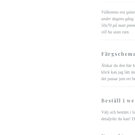
Välkomna era gäster
under dagens gång. 
50x70 på matt pre
vill ha utan ram.
Färgschema
Älskar du den här ko
klick kan jag lätt än
det passar just ert b
Beställ i w
Välj och bestäm i l
detaljrikt du kan! D