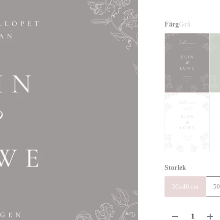
Färg
Grå
Storlek
30x40 cm
50