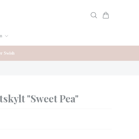
gn
er Swish
skylt "Sweet Pea"