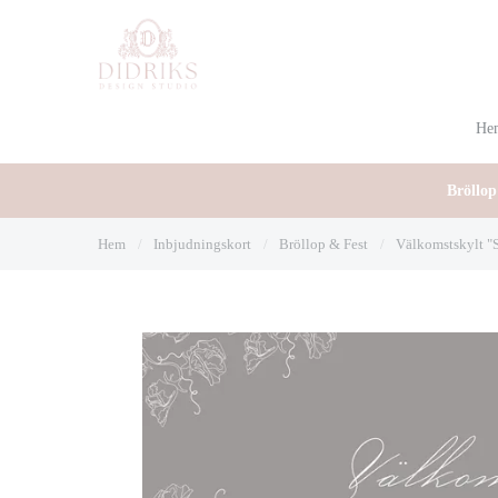
He
Bröllop
Hem
/
Inbjudningskort
/
Bröllop & Fest
/
Välkomstskylt "