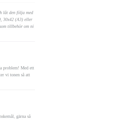
h låt den följa med
0, 30x42 (A3) eller
 som tillbehör om ni
nga problem! Med ett
ter vi tonen så att
önskemål, gärna så