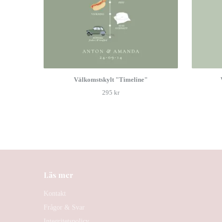
Välkomstskylt "Timeline"
295 kr
Läs mer
Kontakt
Frågor & Svar
Integritetspolicy