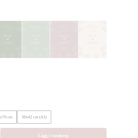
x70 cm
30x42 cm (A3)
Lägg i varukorg