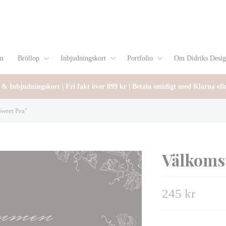
m
Bröllop
Inbjudningskort
Portfolio
Om Didriks Desi
 & Inbjudningskort | Fri fakt över 899 kr | Betala smidigt med Klarna ell
Sweet Pea"
Välkomst
245 kr