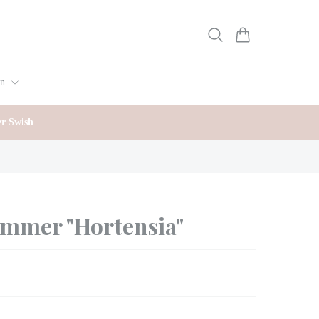
gn
er Swish
mmer "Hortensia"