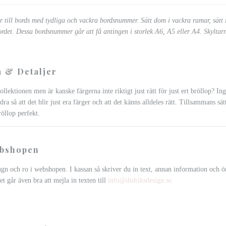
 till bords med tydliga och vackra bordsnummer. Sätt dom i vackra ramar, sätt i 
bordet. Dessa bordsnummer går att få antingen i storlek A6, A5 eller A4. Skyltar
 & Detaljer
llektionen men är kanske färgerna inte riktigt just rätt för just ert bröllop? I
dra så att det blir just era färger och att det känns alldeles rätt. Tillsammans sät
röllop perfekt.
ebshopen
ugn och ro i webshopen. I kassan så skriver du in text, annan information och 
et går även bra att mejla in texten till
info@didriksdesign.se
.