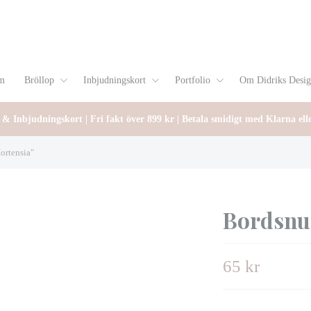
m
Bröllop
Inbjudningskort
Portfolio
Om Didriks Desi
 & Inbjudningskort | Fri fakt över 899 kr | Betala smidigt med Klarna ell
rtensia"
Bordsnu
65 kr