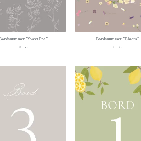
Bordsnummer "Sweet Pea"
Bordsnummer "Bloom"
85 kr
85 kr