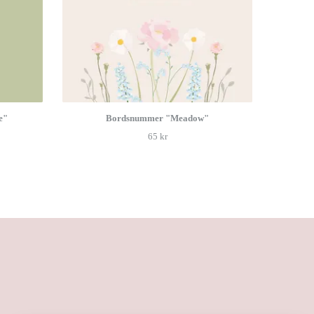
e"
Bordsnummer "Meadow"
65 kr