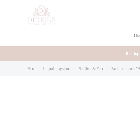
He
Bröllop
Hem
/
Inbjudningskort
/
Bröllop & Fest
/
Bordsnummer "Ho