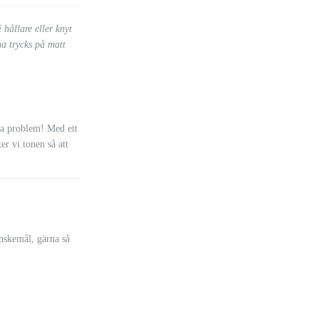
hållare eller knyt
na trycks på matt
nga problem! Med ett
ter vi tonen så att
önskemål, gärna så