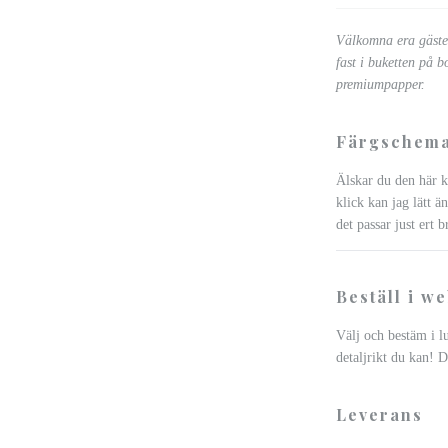
Välkomna era gäster
fast i buketten på 
premiumpapper.
Färgschema
Älskar du den här ko
klick kan jag lätt än
det passar just ert b
Beställ i w
Välj och bestäm i l
detaljrikt du kan! D
Leverans