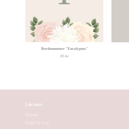
Bordsnummer "Eucalyptus"
85 kr
Läs mer
Kontakt
Frågor & Svar