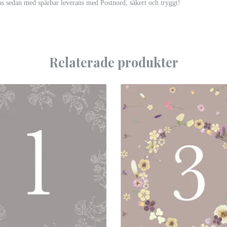
as sedan med spårbar leverans med Postnord, säkert och tryggt!
Relaterade produkter