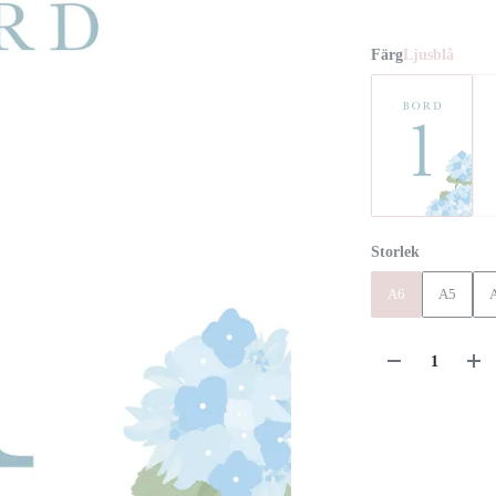
Färg
Ljusblå
Storlek
A6
A5