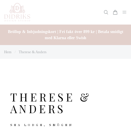
Bröllop & Inbjudningskort | Fri fakt över 899 kr | Betala smidigt
med Klarna eller Swish
Hem
/
Therese & Anders
THERESE &
ANDERS
SEA LODGE, SMÖGEN