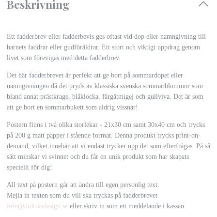
Beskrivning
Ett fadderbrev eller fadderbevis ges oftast vid dop eller namngivning till
barnets faddrar eller gudföräldrar. Ett stort och viktigt uppdrag genom
livet som förevigas med detta fadderbrev.
Det här fadderbrevet är perfekt att ge bort på sommardopet eller
namngivningen då det pryds av klassiska svenska sommarblommor som
bland annat prästkrage, blåklocka, färgätmigej och gullviva. Det är som
att ge bort en sommarbukett som aldrig vissnar!
Postern finns i två olika storlekar - 21x30 cm samt 30x40 cm och trycks
på 200 g matt papper i stående format. Denna produkt trycks print-on-
demand, vilket innebär att vi endast trycker upp det som efterfrågas. På så
sätt minskar vi svinnet och du får en unik produkt som har skapats
speciellt för dig!
All text på postern går att ändra till egen personlig text.
Mejla in texten som du vill ska tryckas på fadderbrevet
info@didriksdesign.se
eller skriv in som ett meddelande i kassan.