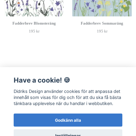
Fadderbrev Blomsteräng
Fadderbrev Sommaräng
195 kr
195 kr
Have a cookie! 🍪
Läs mer
Didriks Design använder cookies för att anpassa det
Kontakt
innehåll som visas för dig och för att du ska få bästa
Frågor & Svar
tänkbara upplevelse när du handlar i webbutiken.
Integritetspolicy
Hållbarhet
Godkänn alla
Köpvillkor
Inställningar