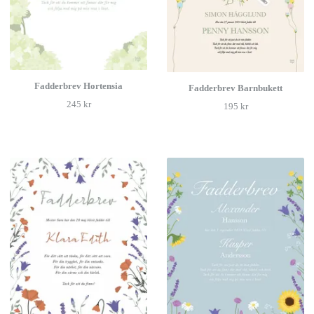
Fadderbrev Hortensia
Fadderbrev Barnbukett
245 kr
195 kr