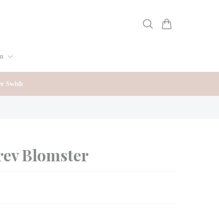
gn
er Swish
rev Blomster