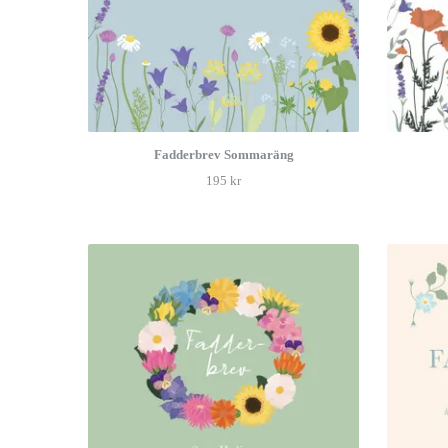
Fadderbrev Sommaräng
195 kr