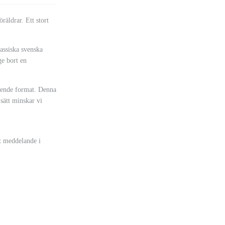
räldrar. Ett stort
assiska svenska
e bort en
tående format. Denna
sätt minskar vi
tt meddelande i