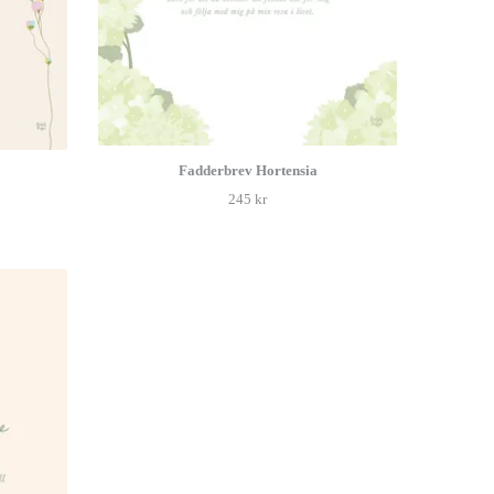
Fadderbrev Hortensia
245 kr