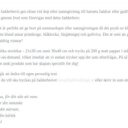
 fadderbevis ges oftast vid dop eller namngivning till barnets faddrar eller gudfö
g genom livet som förevigas med detta fadderbrev.
t är perfekt att ge bort på sommardopet eller namngivningen då det pryds av kl
land annat prästkrage, blåklocka, färgätmigej och gullviva. Det är som att g
ldrig vissnar!
 olika storlekar - 21x30 cm samt 30x40 cm och trycks på 200 g matt papper i s
-on-demand, vilket innebär att vi endast trycker upp det som efterfrågas. På så 
en unik produkt som har skapats speciellt för dig!
går att ändra till egen personlig text.
 du vill ska tryckas på fadderbrevet
info@didriksdesign.se
eller skriv in som e
ka, för ditt sätt att vara.
ör din omtanke.
 din närvaro.
in kärlek.
s!