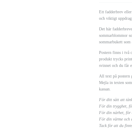
Ett fadderbrev eller
och viktigt uppdra
Det här fadderbreve
sommarblommor som b
sommarbukett som a
Postern finns i två
produkt trycks print
svinnet och du får 
All text på postern 
Mejla in texten som
kassan.
För ditt sätt att tän
För din trygghet, f
För din närhet, för
För din värme och d
Tack för att du finn