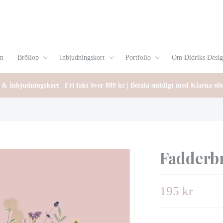
m
Bröllop
Inbjudningskort
Portfolio
Om Didriks Desi
 & Inbjudningskort | Fri fakt över 899 kr | Betala smidigt med Klarna ell
Fadderb
195 kr