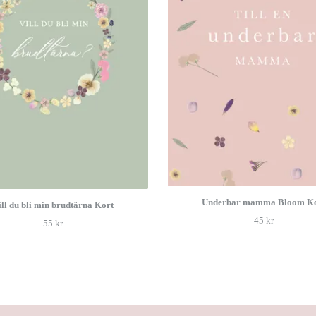
Underbar mamma Bloom Ko
ll du bli min brudtärna Kort
45 kr
55 kr