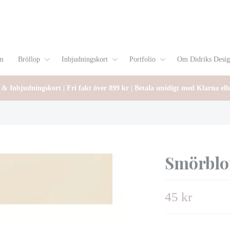
m
Bröllop
Inbjudningskort
Portfolio
Om Didriks Desi
 & Inbjudningskort | Fri fakt över 899 kr | Betala smidigt med Klarna ell
Smörbl
45 kr