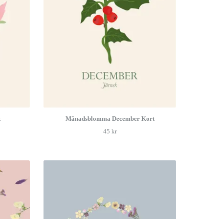
t
Månadsblomma December Kort
45 kr