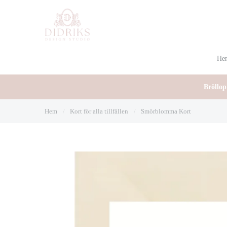
He
Bröllop
Hem
/
Kort för alla tillfällen
/
Smörblomma Kort