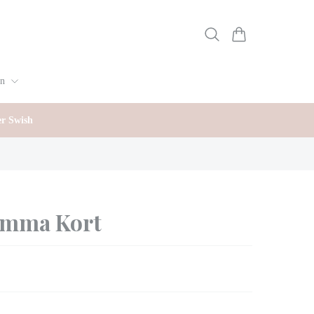
gn
er Swish
omma Kort