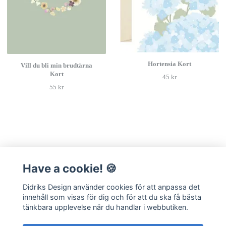
Hortensia Kort
Vill du bli min brudtärna
Kort
45 kr
55 kr
Have a cookie! 🍪
Läs mer
Didriks Design använder cookies för att anpassa det
Kontakt
innehåll som visas för dig och för att du ska få bästa
Frågor & Svar
tänkbara upplevelse när du handlar i webbutiken.
Integritetspolicy