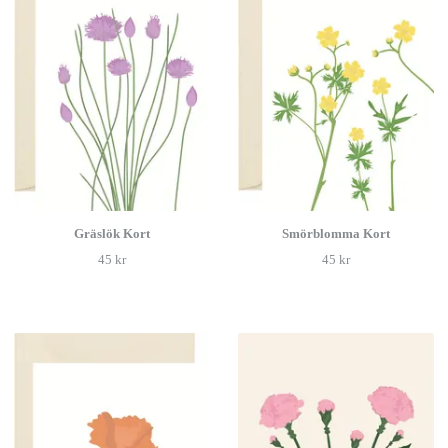
Gräslök Kort
Smörblomma Kort
45 kr
45 kr