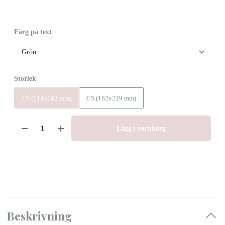
Färg på text
Storlek
C6 (114x162 mm)
C5 (162x229 mm)
Lägg i varukorg
Beskrivning