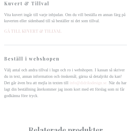
Kuvert & Tillval
Vita kuvert ingår till varje inbjudan. Om du vill beställa en annan färg på
kuverten eller sidenband till så beställer ni det som tillval.
GÅ TILL KUVERT & TILLVAL
Beställ i webshopen
Välj antal och andra tillval i lugn och ro i webshopen. I kassan så skriver
du in text, annan information och önskemål, gärna så detaljrikt du kan!
Det går även bra att mejla in texten till
info@didriksdesign.se
.
När du har
lagt din beställning återkommer jag inom kort med ett förslag som ni får
godkänna före tryck.
Relaterade produkter