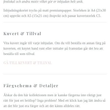
festlokal och andra motiv vilket gör er inbjudan helt unik.
Inbjudningskortet trycks på matt premiumpapper. Storleken är A4 (21x30
cm) uppvikt och A5 (15x21 cm) ihopvikt och passar kuvertstorlek C5.
Kuvert & Tillval
Vita kuvert ingår till varje inbjudan. Om du vill beställa en annan färg på
kuverten, ett knytet band runt eller initialer på framsidan går det bra att
beställa till som tillval.
GÅ TILL KUVERT & TILLVAL
Färgschema & Detaljer
Älskar du den här kollektionen men är kanske färgerna inte riktigt just
rätt för just ert bröllop? Inga problem! Med ett klick kan jag lätt ändra så
att det blir just era färger och att det känns alldeles rätt.