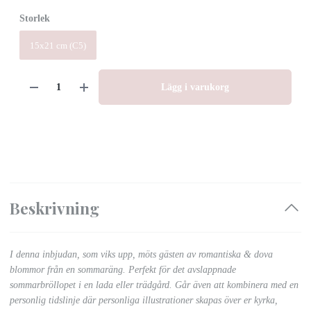
Storlek
15x21 cm (C5)
Lägg i varukorg
Beskrivning
I denna inbjudan, som viks upp, möts gästen av romantiska & dova
blommor från en sommaräng. Perfekt för det avslappnade
sommarbröllopet i en lada eller trädgård. Går även att kombinera med en
personlig tidslinje där personliga illustrationer skapas över er kyrka,