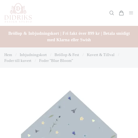
Bröllop & Inbjudningskort | Fri fakt över 899 kr | Betala smidigt
med Klarna eller Swish
Hem
/
Inbjudningskort
/
Bröllop & Fest
/
Kuvert & Tillval
/
Foder till kuvert
/
Foder "Blue Bloom"