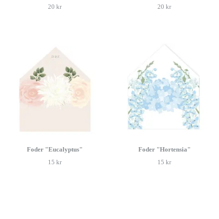
20 kr
20 kr
Foder "Eucalyptus"
Foder "Hortensia"
15 kr
15 kr