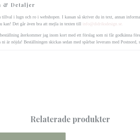
 & Detaljer
a tillval i lugn och ro i webshopen. I kassan så skriver du in text, annan infor
du kan! Det går även bra att mejla in texten till
info@didriksdesign.se
.
 beställning återkommer jag inom kort med ett förslag som ni får godkänna före
ls ni är nöjda! Beställningen skickas sedan med spårbar leverans med Postnord, s
Relaterade produkter