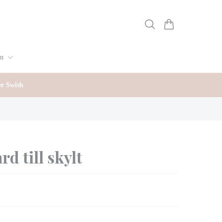
gn
er Swish
d till skylt