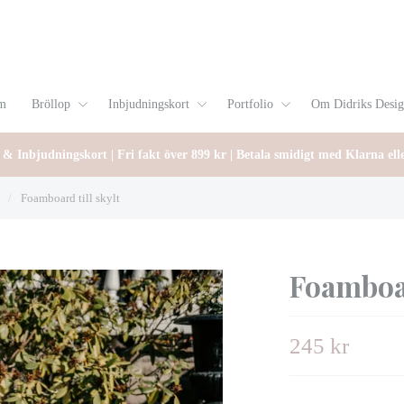
m
Bröllop
Inbjudningskort
Portfolio
Om Didriks Desi
 & Inbjudningskort | Fri fakt över 899 kr | Betala smidigt med Klarna ell
/
Foamboard till skylt
Foamboar
245 kr