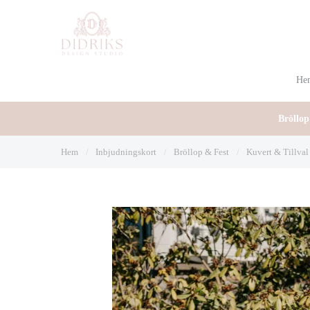
He
Bröllop
Hem
/
Inbjudningskort
/
Bröllop & Fest
/
Kuvert & Tillval