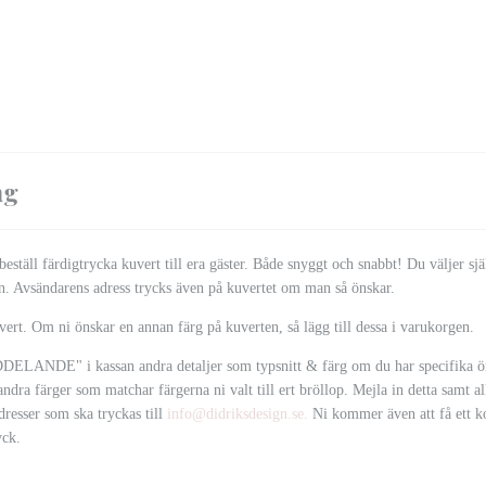
ng
eställ färdigtrycka kuvert till era gäster. Både snyggt och snabbt! Du väljer sj
en. Avsändarens adress trycks även på kuvertet om man så önskar.
uvert. Om ni önskar en annan färg på kuverten, så lägg till dessa i varukorgen.
DELANDE" i kassan andra detaljer som typsnitt & färg om du har specifika 
 andra färger som matchar färgerna ni valt till ert bröllop. Mejla in detta samt a
dresser som ska tryckas till
info@didriksdesign.se
.
Ni kommer även att få ett ko
yck.