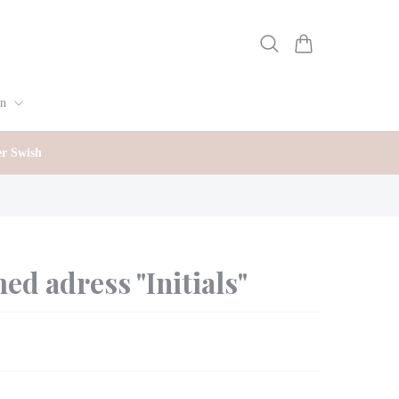
gn
er Swish
ed adress "Initials"