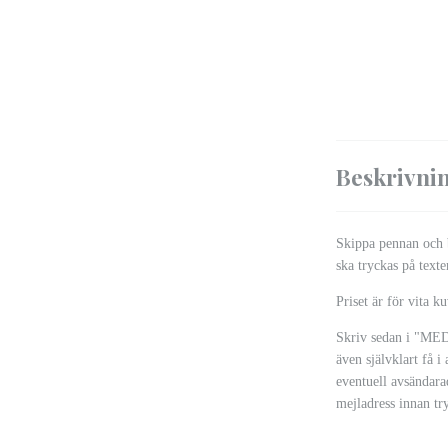
Beskrivni
Skippa pennan och b
ska tryckas på text
Priset är för vita k
Skriv sedan i "MED
även självklart få i
eventuell avsändara
mejladress innan tr