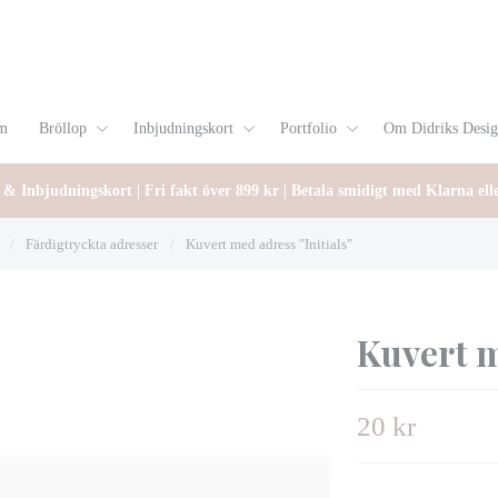
m
Bröllop
Inbjudningskort
Portfolio
Om Didriks Desi
 & Inbjudningskort | Fri fakt över 899 kr | Betala smidigt med Klarna ell
/
Färdigtryckta adresser
/
Kuvert med adress "Initials"
Kuvert m
20 kr