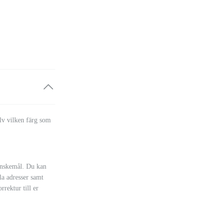
älv vilken färg som
önskemål. Du kan
lla adresser samt
rrektur till er