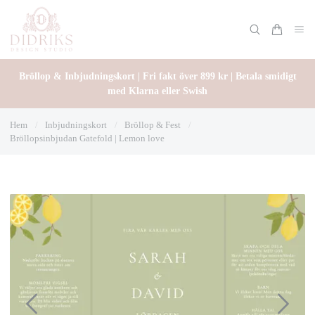
Bröllop & Inbjudningskort | Fri fakt över 899 kr | Betala smidigt
med Klarna eller Swish
Hem
/
Inbjudningskort
/
Bröllop & Fest
/
Bröllopsinbjudan Gatefold | Lemon love