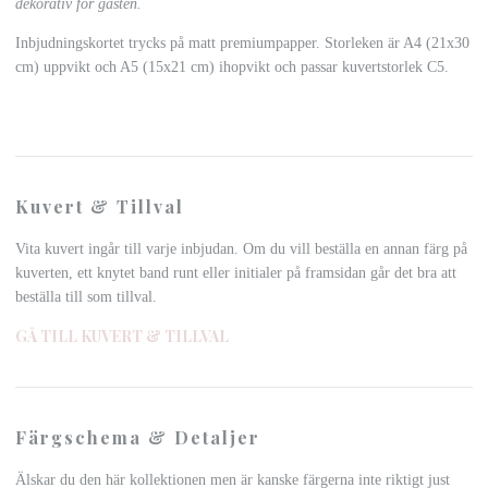
dekorativ för gästen.
Inbjudningskortet trycks på matt premiumpapper. Storleken är A4 (21x30
cm) uppvikt och A5 (15x21 cm) ihopvikt och passar kuvertstorlek C5.
Kuvert & Tillval
Vita kuvert ingår till varje inbjudan. Om du vill beställa en annan färg på
kuverten, ett knytet band runt eller initialer på framsidan går det bra att
beställa till som tillval.
GÅ TILL KUVERT & TILLVAL
Färgschema & Detaljer
Älskar du den här kollektionen men är kanske färgerna inte riktigt just