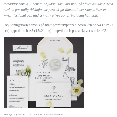
romantisk känsla.
I denna inbjudan, som viks upp, går även att kombinera
med en personlig tidslinje där personliga illustrationer skapas över er
kyrka, festlokal och andra motiv vilket gör er inbjudan helt unik.
Inbjudningskortet trycks på matt premiumpapper. Storleken är A4 (21x30
cm) uppvikt och A5 (15x21 cm) ihopvikt och passar kuvertstorlek C5.
Bröllopsinbjudan med tidslinje Foto: Emerald Weddings