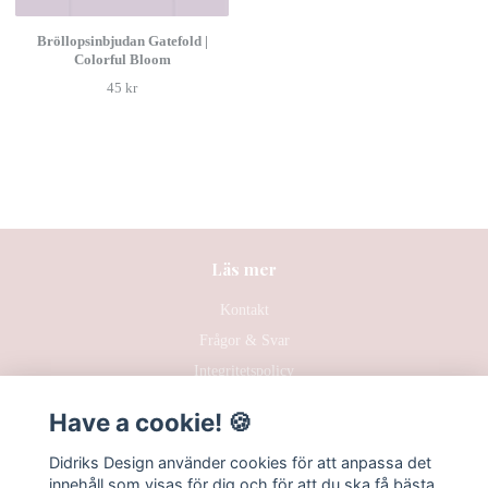
Bröllopsinbjudan Gatefold |
Colorful Bloom
45 kr
Läs mer
Kontakt
Frågor & Svar
Integritetspolicy
Hållbarhet
Have a cookie! 🍪
Köpvillkor
Didriks Design använder cookies för att anpassa det
innehåll som visas för dig och för att du ska få bästa