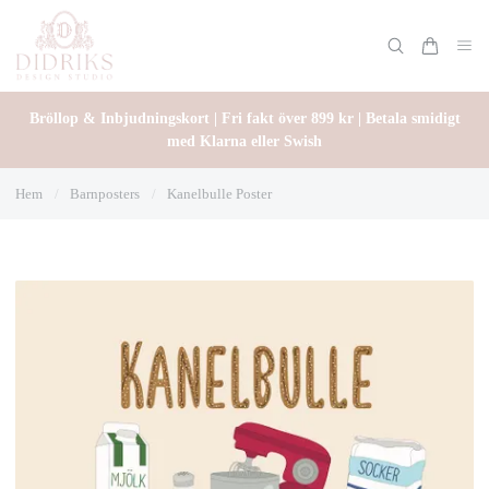
Bröllop & Inbjudningskort | Fri fakt över 899 kr | Betala smidigt
med Klarna eller Swish
Hem
/
Barnposters
/
Kanelbulle Poster